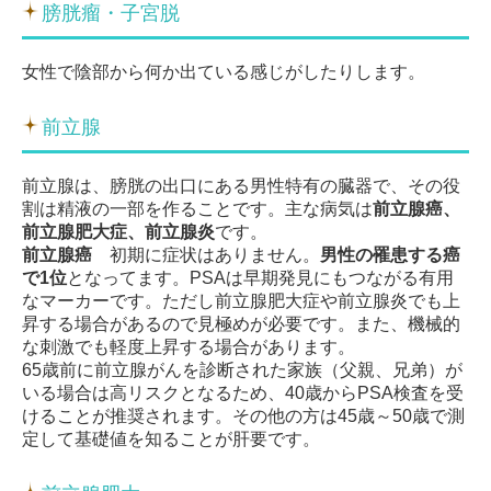
膀胱瘤・子宮脱
女性で陰部から何か出ている感じがしたりします。
前立腺
前立腺は、膀胱の出口にある男性特有の臓器で、その役
割は精液の一部を作ることです。主な病気は
前立腺癌、
前立腺肥大症、前立腺炎
です。
前立腺癌
初期に症状はありません。
男性の罹患する癌
で1位
となってます。PSAは早期発見にもつながる有用
なマーカーです。ただし前立腺肥大症や前立腺炎でも上
昇する場合があるので見極めが必要です。また、機械的
な刺激でも軽度上昇する場合があります。
65歳前に前立腺がんを診断された家族（父親、兄弟）が
いる場合は高リスクとなるため、40歳からPSA検査を受
けることが推奨されます。その他の方は45歳～50歳で測
定して基礎値を知ることが肝要です。