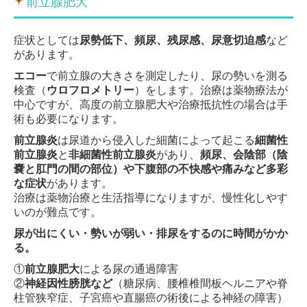
前立腺肥大
症状としては
尿勢低下、頻尿、残尿感、尿意切迫感
など
があります。
エコー
で前立腺の大きさを測定したり、尿の勢いを測る
検査（
ウロフロメトリー
）をします。治療は薬物療法が
中心ですが、高度の前立腺肥大や治療抵抗性の場合は手
術も必要になります。
前立腺炎
は尿道から侵入した細菌によって起こる
細菌性
前立腺炎
と
非細菌性前立腺炎
があり、
頻尿、会陰部（陰
嚢と肛門の間の部位）や下腹部の不快感や痛みなど多彩
な症状
があります。
治療は薬物治療と生活指導になりますが、慢性化しやす
いのが難点です。
尿が出にくい・勢いが弱い・排尿をするのに時間がかか
る。
①
前立腺肥大
による尿の通過障害
②
神経因性膀胱など
（糖尿病、腰椎椎間板ヘルニアや脊
柱管狭窄症、子宮癌や直腸癌の術後による神経の障害）