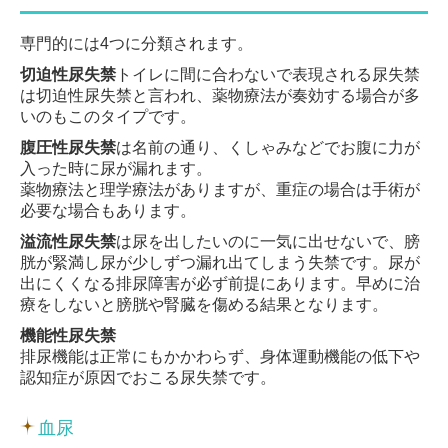
専門的には4つに分類されます。
切迫性尿失禁
トイレに間に合わないで表現される尿失禁
は切迫性尿失禁と言われ、薬物療法が奏効する場合が多
いのもこのタイプです。
腹圧性尿失禁
は名前の通り、くしゃみなどでお腹に力が
入った時に尿が漏れます。
薬物療法と理学療法がありますが、重症の場合は手術が
必要な場合もあります。
溢流性尿失禁
は尿を出したいのに一気に出せないで、膀
胱が緊満し尿が少しずつ漏れ出てしまう失禁です。尿が
出にくくなる排尿障害が必ず前提にあります。早めに治
療をしないと膀胱や腎臓を傷める結果となります。
機能性尿失禁
排尿機能は正常にもかかわらず、身体運動機能の低下や
認知症が原因でおこる尿失禁です。
血尿