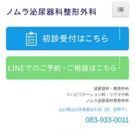
ホーム
医師紹介
診療のご案内
施設・設備のご案内
交通案内・駐車場
泌尿器科・整形外科
泌尿器科
リハビリテーション科・リウマチ科
ノムラ泌尿器科整形外科
整形外科
山口県山口市青葉台3-32（旧 宮野下）
自費診療
083-933-0011
初診の方へ