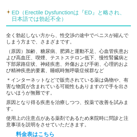
ED（Erectile Dysfunctionは『ED』と略され、
日本語では勃起不全）
全く勃起しない方から、性交渉の途中でペニスが縮んで
しまう方まで、さまざまです。
（原因）加齢、糖尿病、肥満と運動不足、心血管疾患お
よび高血圧、喫煙、
テストステロン低下、慢性腎臓病と
下部尿路症状、神経疾患、外傷および手術、心理的およ
び精神疾患的要素、睡眠時無呼吸症候群など
＊インターネットなどで販売されている薬は偽物や、有
害な物質が含まれている可能性もありますので手を出さ
ないほうが無難です。
原因となり得る疾患を治療しつつ、投薬で改善を試みま
す。
使用上の注意点がある薬剤であるため来院時に問診と注
意事項を説明をさせていただきます。
料金表はこちら