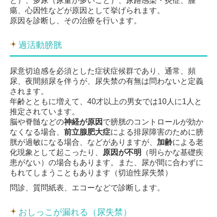
と）、多尿（尿量が多いこと）、尿路感染・炎症、腫
瘍、心因性などが原因として挙げられます。
原因を診断し、その治療を行います。
過活動膀胱
尿意切迫感を必須とした症状症候群であり、通常、頻
尿、夜間頻尿を伴うが、尿失禁の有無は問わないと定義
されます。
年齢とともに増えて、40才以上の男女では10人に1人と
推定されています。
脳や脊髄などの
神経が原因
で膀胱のコントロールが効か
なくなる場合、
前立腺肥大症
による排尿障害のために膀
胱が過敏になる場合、などがありますが、
加齢
による老
化現象として起こったり、
原因が不明
（明らかな基礎疾
患がない）の場合もあります。また、尿が間に合わずに
もれてしまうこともあります（切迫性尿失禁）
問診、質問紙表、エコーなどで診断します。
おしっこが漏れる（尿失禁）