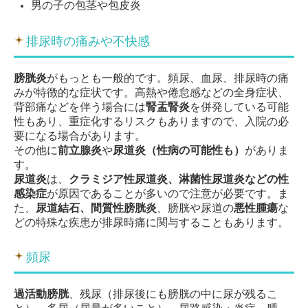
男の子の包茎や包皮炎
排尿時の痛みや不快感
膀胱炎
がもっとも一般的です。頻尿、血尿、排尿時の痛
みが特徴的な症状です。高熱や倦怠感などの全身症状、
背部痛などを伴う場合には
腎盂腎炎
を併発している可能
性もあり、重症化するリスクもありますので、入院の必
要になる場合があります。
その他に
前立腺炎
や
尿道炎（性病の可能性も）
がありま
す。
尿道炎
は、
クラミジア性尿道炎、淋菌性尿道炎などの性
感染症
が原因であることが多いので注意が必要です。ま
た、
尿道結石、間質性膀胱炎
、膀胱や尿道の
悪性腫瘍
な
どの特殊な疾患が排尿時痛に関与することもあります。
頻尿
過活動膀胱
、残尿（排尿後にも膀胱の中に尿が残るこ