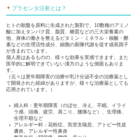
プラセンタ注射とは？
ヒトの胎盤を原料に生成された製剤で、10数種のアミノ
酸に加えタンパク質、脂質、糖質などの三大栄養素の
他、身体の働きを整えるビタミン・ミネラル・核酸・酵
素などの生理活性成分、細胞の新陳代謝を促す成長因子
が含まれています。
個人差はあるものの、様々な効果を実感できます。また
医学的に解明できていない漢方のような側面もありま
す。
（元々は更年期障害の治療や乳汁分泌不全の治療薬とし
て開発された経緯がありますが、様々な治療薬としても
応用されています。）
婦人科：更年期障害（のぼせ、冷え、不眠、イライ
ラ感、頭痛、疲労、肩こり、腰痛など）、生理痛、
生理不順など
アレルギー科：花粉症、気管支喘息、アトピー性皮
膚炎、アレルギー性鼻炎