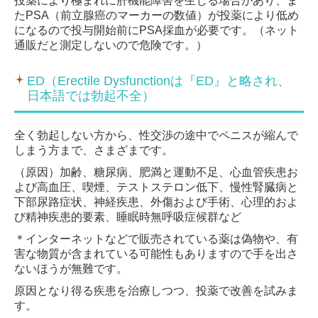
投薬により極まれに肝機能障害を生じる場合があり、ま
たPSA（
前立腺癌のマーカーの数値）が投薬により低め
になるので投与開始前にPSA
採血が必要です。（ネット
通販だと測定しないので危険です。）
ED（Erectile Dysfunctionは『ED』と略され、
日本語では勃起不全）
全く勃起しない方から、性交渉の途中でペニスが縮んで
しまう方まで、さまざまです。
（原因）加齢、糖尿病、肥満と運動不足、心血管疾患お
よび高血圧、喫煙、
テストステロン低下、慢性腎臓病と
下部尿路症状、神経疾患、外傷および手術、心理的およ
び精神疾患的要素、睡眠時無呼吸症候群など
＊インターネットなどで販売されている薬は偽物や、有
害な物質が含まれている可能性もありますので手を出さ
ないほうが無難です。
原因となり得る疾患を治療しつつ、投薬で改善を試みま
す。