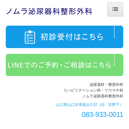
ホーム
医師紹介
診療のご案内
施設・設備のご案内
交通案内・駐車場
泌尿器科・整形外科
泌尿器科
リハビリテーション科・リウマチ科
ノムラ泌尿器科整形外科
整形外科
山口県山口市青葉台3-32（旧 宮野下）
自費診療
083-933-0011
初診の方へ